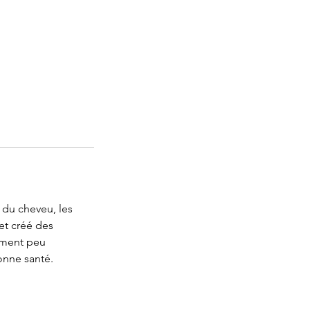
 du cheveu, les
et créé des
ement peu
onne santé.