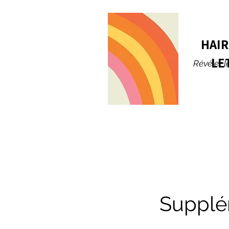
HAIR
LE
Révéler l
Supplé